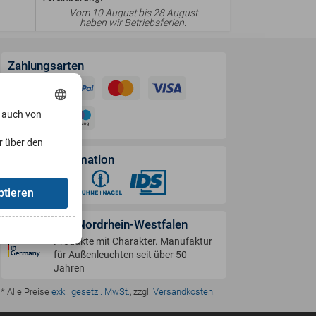
Vom 10.August bis 28.August
haben wir Betriebsferien.
Zahlungsarten
, auch von
r über den
Versandinformation
ptieren
Handwerk in Nordrhein-Westfalen
Produkte mit Charakter. Manufaktur
für Außenleuchten seit über 50
Jahren
* Alle Preise
exkl. gesetzl. MwSt.
, zzgl.
Versandkosten
.