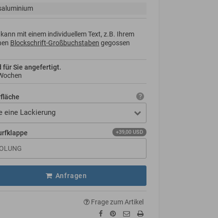
saluminium
kann mit einem individuellem Text, z.B. Ihrem
nen
Blockschrift-Großbuchstaben
gegossen
d für Sie angefertigt.
 Wochen
rfläche
e eine Lackierung
urfklappe
+39,00 USD
Anfragen
Frage zum Artikel