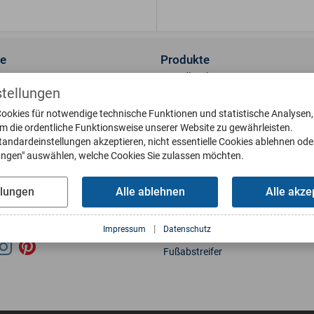
ce
Produkte
ns
Wandleuchten
stellungen
t
Sockelleuchten
lerie
Standleuchten
ookies für notwendige technische Funktionen und statistische Analysen
um die ordentliche Funktionsweise unserer Website zu gewährleisten.
 & Oberflächen
Deckenleuchten
tandardeinstellungen akzeptieren, nicht essentielle Cookies ablehnen ode
engläser
Briefkästen
lungen" auswählen, welche Cookies Sie zulassen möchten.
eile bestellen
Klingelplatten
g
Poller
llungen
Alle ablehnen
Alle akze
oads
Wetterfahnen
Sonnenuhren
us Interaktiv
|
Impressum
Datenschutz
Wasserbecken
Fußabstreifer