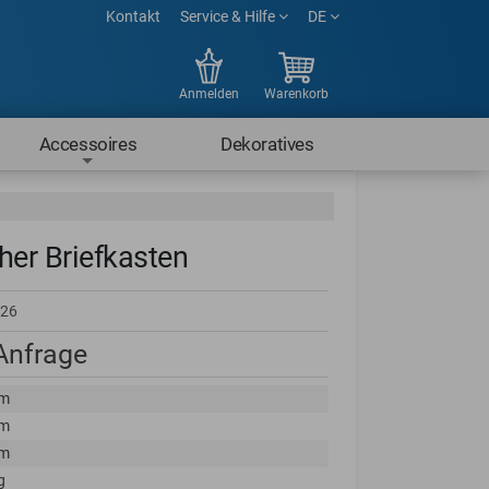
Kontakt
Service & Hilfe
DE
Anmelden
Warenkorb
Accessoires
Dekoratives
her Briefkasten
26
 Anfrage
cm
cm
cm
g