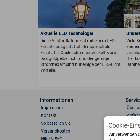
Aktuelle LED Technologie
Unsere
Diese Altstadtlaterne ist mit einem LED-
Viele B
Einsatz ausgestattet, der speziell als
können 
Ersatz für Gasleuchten entwickelt wurde.
anschau
Das goldgelbe Licht und der geringe
Hier k
Strombedarf sind nur einige der LED-Licht
Dahlha
Vorteile.
Informationen
Servi
Impressum
Über u
Kontakt
Anfahr
So bestellen Sie
Fotoga
Cookie-Ein
Versandkosten
Farben
Wir verwenden C
Hilfe & FAQ
Leucht