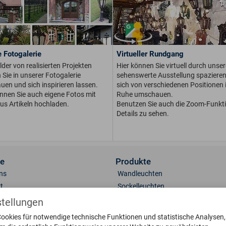
 Fotogalerie
Virtueller Rundgang
ilder von realisierten Projekten
Hier können Sie virtuell durch unser
Sie in unserer Fotogalerie
sehenswerte Ausstellung spaziere
en und sich inspirieren lassen.
sich von verschiedenen Positionen i
önnen Sie auch eigene Fotos mit
Ruhe umschauen.
us Artikeln hochladen.
Benutzen Sie auch die Zoom-Funkt
Details zu sehen.
ce
Produkte
ns
Wandleuchten
t
Sockelleuchten
lerie
Standleuchten
stellungen
 & Oberflächen
Deckenleuchten
ookies für notwendige technische Funktionen und statistische Analysen
engläser
Briefkästen