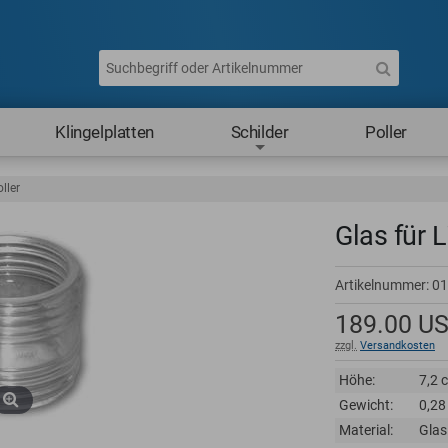
Klingelplatten
Schilder
Poller
ller
Glas für L
Artikelnummer:
01
189.00
US
zzgl.
Versandkosten
Höhe:
7,2 
Gewicht:
0,28
Material:
Glas