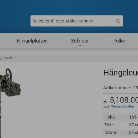
Klingelplatten
Schilder
Poller
eleuchte
Hängeleu
Artikelnummer:
25
5,108.0
ab
zzgl.
Versandkosten
Höhe:
165
Tiefe:
57 
Krone:
34 