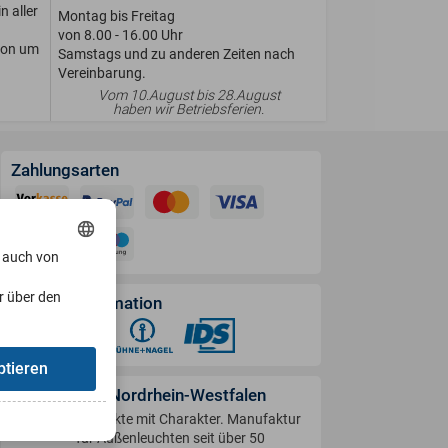
n aller
Montag bis Freitag
von 8.00 - 16.00 Uhr
ion um
Samstags und zu anderen Zeiten nach
Vereinbarung.
Vom 10.August bis 28.August
haben wir Betriebsferien.
Zahlungsarten
, auch von
r über den
Versandinformation
ptieren
Handwerk in Nordrhein-Westfalen
Produkte mit Charakter. Manufaktur
für Außenleuchten seit über 50