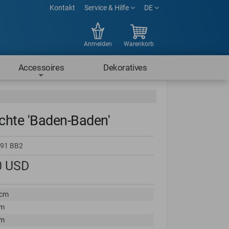
Kontakt
Service & Hilfe
DE
Anmelden
Warenkorb
Accessoires
Dekoratives
chte 'Baden-Baden'
91 BB2
0
USD
 cm
cm
cm