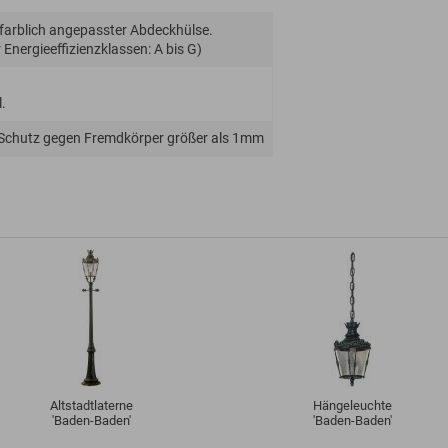
 farblich angepasster Abdeckhülse.
Energie­effizienz­klassen: A bis G)
.
 Schutz gegen Fremdkörper größer als 1mm
Altstadtlaterne
Hängeleuchte
'Baden-Baden'
'Baden-Baden'