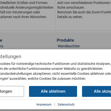
chiedlichen Größen und For­men.
sich von verschiedenen Positionen i
dividuelle Än­de­rungs­möglichkeiten
Ruhe umschauen.
fall von Ver­zie­run­gen oder
Benutzen Sie auch die Zoom-Funkt
kationen nach Ihren Wünschen.
Details zu sehen.
ce
Produkte
ns
Wandleuchten
t
Sockelleuchten
stellungen
lerie
Standleuchten
ookies für notwendige technische Funktionen und statistische Analysen
 & Oberflächen
Deckenleuchten
um die ordentliche Funktionsweise unserer Website zu gewährleisten.
engläser
Briefkästen
tandardeinstellungen akzeptieren, nicht essentielle Cookies ablehnen ode
eile bestellen
Klingelplatten
lungen" auswählen, welche Cookies Sie zulassen möchten.
g
Poller
oads
Wetterfahnen
llungen
Alle ablehnen
Alle akze
Sonnenuhren
us Interaktiv
Wasserbecken
|
Impressum
Datenschutz
Fußabstreifer