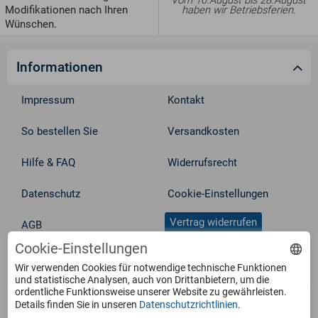
Vom 10.August bis 28.August
Modifikationen nach Ihren
haben wir Betriebsferien.
Wünschen.
Informationen
Impressum
Kontakt
So bestellen Sie
Versandkosten
Hilfe & FAQ
Widerrufsrecht
Datenschutz
Cookie-Einstellungen
Vertrag widerrufen
AGB
Cookie-Einstellungen
Service
Wir verwenden Cookies für notwendige technische Funktionen
und statistische Analysen, auch von Drittanbietern, um die
ordentliche Funktionsweise unserer Website zu gewährleisten.
Details finden Sie in unseren
Datenschutzrichtlinien
.
Produkte