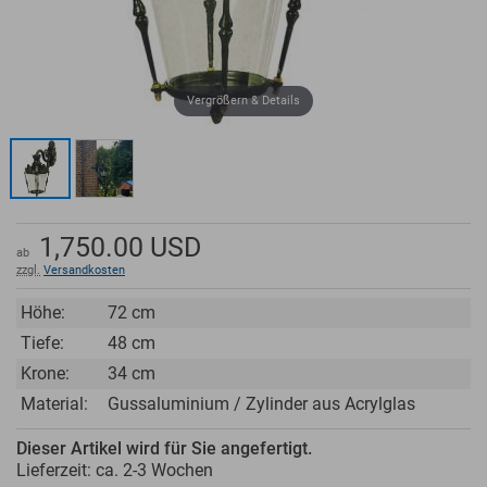
Vergrößern & Details
1,750.00
USD
ab
zzgl.
Versandkosten
Höhe:
72 cm
Tiefe:
48 cm
Krone:
34 cm
Material:
Gussaluminium / Zylinder aus Acrylglas
Dieser Artikel wird für Sie angefertigt.
Lieferzeit: ca.
2-3 Wochen