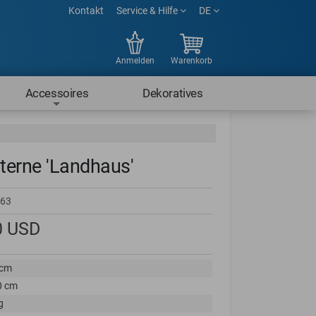
Kontakt
Service & Hilfe
DE
Anmelden
Warenkorb
Accessoires
Dekoratives
aterne 'Landhaus'
63
0
USD
 cm
0 cm
g