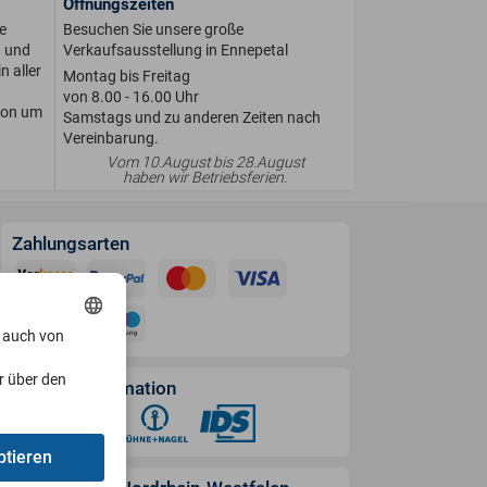
Öffnungszeiten
e
Besuchen Sie unsere große
n und
Verkaufsausstellung in Ennepetal
n aller
Montag bis Freitag
von 8.00 - 16.00 Uhr
ion um
Samstags und zu anderen Zeiten nach
Vereinbarung.
Vom 10.August bis 28.August
haben wir Betriebsferien.
Zahlungsarten
, auch von
r über den
Versandinformation
ptieren