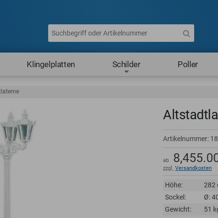
Klingelplatten
Schilder
Poller
tlaterne
Altstadtl
Artikelnummer:
18
8,455.0
ab
zzgl.
Versandkosten
Höhe:
282
Sockel:
Ø: 4
Gewicht:
51 k