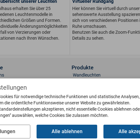
übersicht unserer Leuchten
Virtueller Rundgang
lhaus erhalten Sie über 25
Hier können Sie virtuell durch unser
iedenen Leuchtenmodelle in
sehenswerte Ausstellung spaziere
chiedlichen Größen und For­men.
sich von verschiedenen Positionen i
dividuelle Än­de­rungs­möglichkeiten
Ruhe umschauen.
fall von Ver­zie­run­gen oder
Benutzen Sie auch die Zoom-Funkt
kationen nach Ihren Wünschen.
Details zu sehen.
ce
Produkte
ns
Wandleuchten
t
Sockelleuchten
stellungen
lerie
Standleuchten
ookies für notwendige technische Funktionen und statistische Analysen
 & Oberflächen
Deckenleuchten
um die ordentliche Funktionsweise unserer Website zu gewährleisten.
engläser
Briefkästen
tandardeinstellungen akzeptieren, nicht essentielle Cookies ablehnen ode
eile bestellen
Klingelplatten
lungen" auswählen, welche Cookies Sie zulassen möchten.
g
Poller
oads
Wetterfahnen
llungen
Alle ablehnen
Alle akze
Sonnenuhren