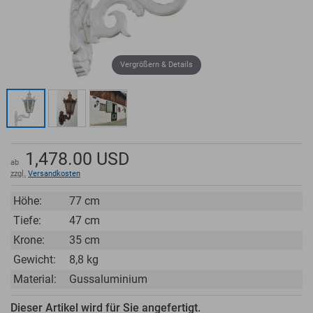
Vergrößern & Details
1,478.00
USD
ab
zzgl.
Versandkosten
Höhe:
77 cm
Tiefe:
47 cm
Krone:
35 cm
Gewicht:
8,8 kg
Material:
Gussaluminium
Dieser Artikel wird für Sie angefertigt.