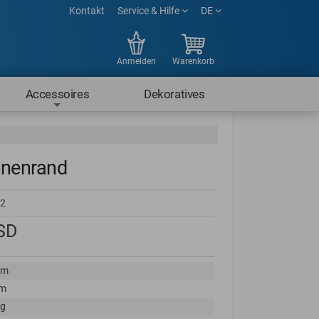
Kontakt
Service & Hilfe
DE
Anmelden
Warenkorb
Accessoires
Dekoratives
onenrand
2
SD
cm
cm
kg