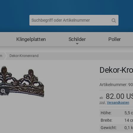
Klingelplatten
Schilder
Poller
um
Dekor-Kronenrand
Dekor-Kr
Artikelnummer:
90
82.00
U
ab
zzgl.
Versandkosten
Höhe:
5,5 
Breite:
14 
Gewicht:
0,1 