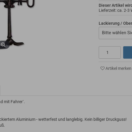
Dieser Artikel wir
Lieferzeit: ca.
2-3
Lackierung / Obe
Bitte wählen Si
Artikel merken
 mit Fahrer`.
iertem Aluminium - wetterfest und langlebig. Kein billiger Druckguss!
uß.