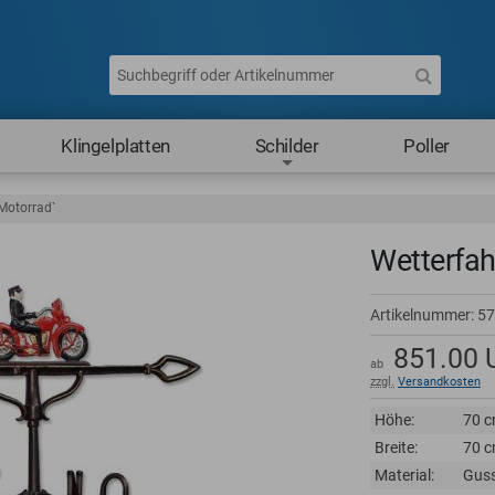
Klingelplatten
Schilder
Poller
Motorrad`
Wetterfah
Artikelnummer:
57
851.00
ab
zzgl.
Versandkosten
Höhe:
70 
Breite:
70 
Material:
Gus