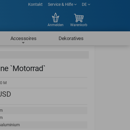
Kontakt
Service & Hilfe
DE
Anmelden
Warenkorb
Accessoires
Dekoratives
ne `Motorrad`
0 M
USD
cm
cm
saluminium