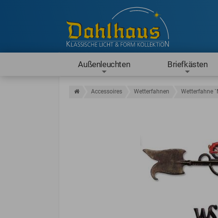
Außenleuchten
Briefkästen
Accessoires
Wetterfahnen
Wetterfahne `