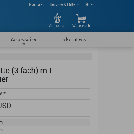
Kontakt
Service & Hilfe
DE
Anmelden
Warenkorb
Accessoires
Dekoratives
tte (3-fach) mit
ter
6 Z
USD
cm
cm