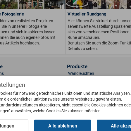
 Fotogalerie
Virtueller Rundgang
ilder von realisierten Projekten
Hier können Sie virtuell durch unser
Sie in unserer Fotogalerie
sehenswerte Ausstellung spaziere
en und sich inspirieren lassen.
sich von verschiedenen Positionen i
önnen Sie auch eigene Fotos mit
Ruhe umschauen.
us Artikeln hochladen.
Benutzen Sie auch die Zoom-Funkt
Details zu sehen.
ce
Produkte
ns
Wandleuchten
t
Sockelleuchten
stellungen
lerie
Standleuchten
ookies für notwendige technische Funktionen und statistische Analysen
 & Oberflächen
Deckenleuchten
um die ordentliche Funktionsweise unserer Website zu gewährleisten.
engläser
Briefkästen
tandardeinstellungen akzeptieren, nicht essentielle Cookies ablehnen ode
eile bestellen
Klingelplatten
lungen" auswählen, welche Cookies Sie zulassen möchten.
g
Poller
oads
Wetterfahnen
llungen
Alle ablehnen
Alle akze