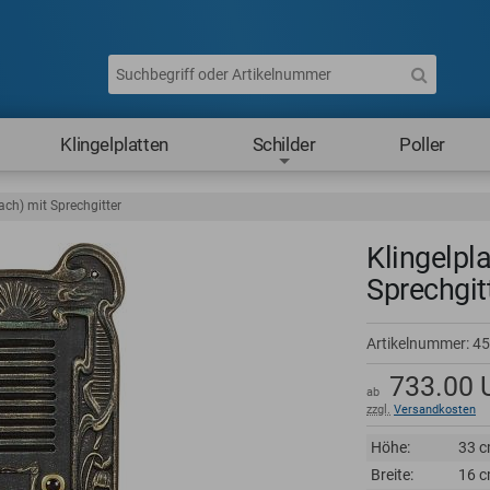
Klingelplatten
Schilder
Poller
fach) mit Sprechgitter
Klingelpla
Sprechgit
Artikelnummer:
45
733.00
ab
zzgl.
Versandkosten
Höhe:
33 
Breite:
16 