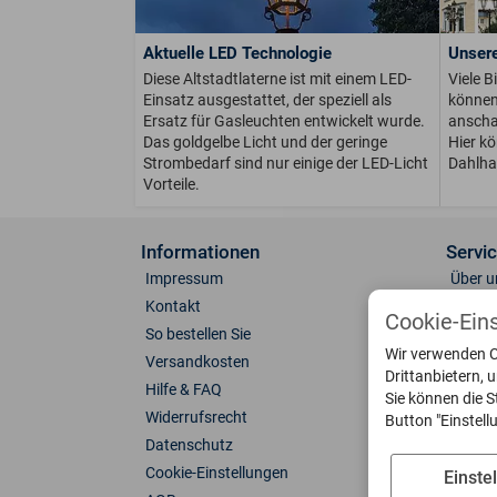
Aktuelle LED Technologie
Unsere
Diese Altstadtlaterne ist mit einem LED-
Viele B
Einsatz ausgestattet, der speziell als
können 
Ersatz für Gasleuchten entwickelt wurde.
anschau
Das goldgelbe Licht und der geringe
Hier k
Strombedarf sind nur einige der LED-Licht
Dahlha
Vorteile.
Informationen
Servi
Impressum
Über u
Kontakt
Anfahr
Cookie-Ein
So bestellen Sie
Fotoga
Wir verwenden C
Versandkosten
Farben
Drittanbietern, 
Hilfe & FAQ
Leucht
Sie können die S
Widerrufsrecht
Ersatzt
Button "Einstel
Datenschutz
Katalo
Cookie-Einstellungen
Downl
Einste