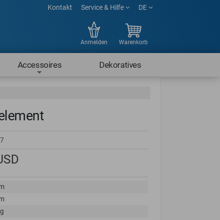
Kontakt
Service & Hilfe
DE
Anmelden
Warenkorb
Accessoires
Dekoratives
element
7
USD
cm
cm
kg