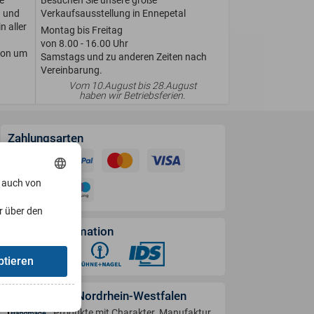
n und
Verkaufsausstellung in Ennepetal
n aller
Montag bis Freitag
von 8.00 - 16.00 Uhr
ion um
Samstags und zu anderen Zeiten nach
Vereinbarung.
Vom 10.August bis 28.August
haben wir Betriebsferien.
Zahlungsarten
, auch von
r über den
Versandinformation
ptieren
Handwerk in Nordrhein-Westfalen
Produkte mit Charakter. Manufaktur