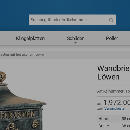
Klingelplatten
Schilder
Poller
asten mit hessischem Löwen
Wandbrie
Löwen
Artikelnummer:
15
1,972.0
ab
zzgl.
Versandkosten
Höhe:
58 
Breite:
38 