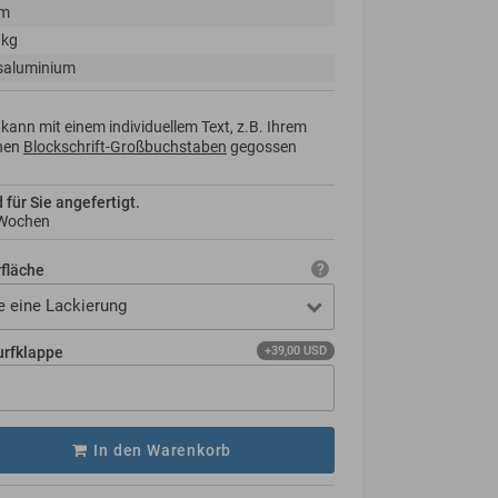
cm
 kg
saluminium
kann mit einem individuellem Text, z.B. Ihrem
nen
Blockschrift-Großbuchstaben
gegossen
d für Sie angefertigt.
 Wochen
rfläche
e eine Lackierung
urfklappe
+39,00 USD
In den Warenkorb