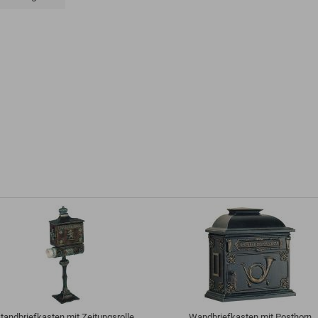
tandbriefkasten mit Zeitungsrolle
Wandbriefkasten mit Posthorn