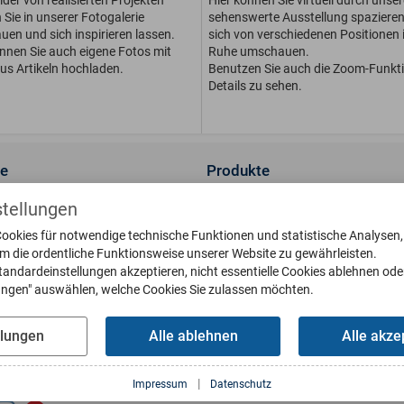
Sie in unserer Fotogalerie
sehenswerte Ausstellung spaziere
en und sich inspirieren lassen.
sich von verschiedenen Positionen i
önnen Sie auch eigene Fotos mit
Ruhe umschauen.
us Artikeln hochladen.
Benutzen Sie auch die Zoom-Funkt
Details zu sehen.
ce
Produkte
ns
Wandleuchten
stellungen
t
Sockelleuchten
ookies für notwendige technische Funktionen und statistische Analysen
lerie
Standleuchten
um die ordentliche Funktionsweise unserer Website zu gewährleisten.
 & Oberflächen
Deckenleuchten
tandardeinstellungen akzeptieren, nicht essentielle Cookies ablehnen ode
engläser
Briefkästen
lungen" auswählen, welche Cookies Sie zulassen möchten.
eile bestellen
Klingelplatten
g
Poller
llungen
Alle ablehnen
Alle akze
oads
Wetterfahnen
Sonnenuhren
|
us Interaktiv
Impressum
Datenschutz
Wasserbecken