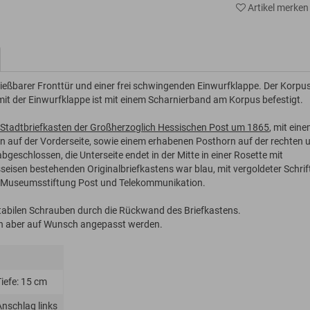
Artikel merken
ießbarer Fronttür und einer frei schwingenden Einwurfklappe. Der Korpu
mit der Einwurfklappe ist mit einem Scharnierband am Korpus befestigt.
Stadtbriefkasten der Großherzoglich Hessischen Post um 1865
, mit ein
n auf der Vorderseite, sowie einem erhabenen Posthorn auf der rechten 
abgeschlossen, die Unterseite endet in der Mitte in einer Rosette mit
seisen bestehenden Originalbriefkastens war blau, mit vergoldeter Schrif
er Museumsstiftung Post und Telekommunikation.
 stabilen Schrauben durch die Rückwand des Briefkastens.
n aber auf Wunsch angepasst werden.
Tiefe: 15 cm
Anschlag links