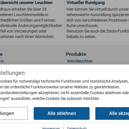
übersicht unserer Leuchten
Virtueller Rundgang
lhaus erhalten Sie über 25
Hier können Sie virtuell durch unser
iedenen Leuchtenmodelle in
sehenswerte Ausstellung spaziere
chiedlichen Größen und For­men.
sich von verschiedenen Positionen i
dividuelle Än­de­rungs­möglichkeiten
Ruhe umschauen.
fall von Ver­zie­run­gen oder
Benutzen Sie auch die Zoom-Funkt
kationen nach Ihren Wünschen.
Details zu sehen.
ce
Produkte
ns
Wandleuchten
t
Sockelleuchten
stellungen
lerie
Standleuchten
ookies für notwendige technische Funktionen und statistische Analysen
 & Oberflächen
Deckenleuchten
um die ordentliche Funktionsweise unserer Website zu gewährleisten.
engläser
Briefkästen
tandardeinstellungen akzeptieren, nicht essentielle Cookies ablehnen ode
eile bestellen
Klingelplatten
lungen" auswählen, welche Cookies Sie zulassen möchten.
g
Poller
oads
Wetterfahnen
llungen
Alle ablehnen
Alle akze
Sonnenuhren
us Interaktiv
Wasserbecken
|
Impressum
Datenschutz