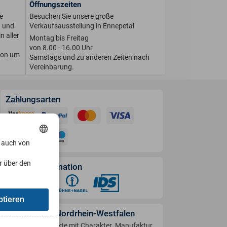
Öffnungszeiten
e
Besuchen Sie unsere große
n und
Verkaufsausstellung in Ennepetal
n aller
Montag bis Freitag
von 8.00 - 16.00 Uhr
ion um
Samstags und zu anderen Zeiten nach
Vereinbarung.
Zahlungsarten
, auch von
r über den
Versandinformation
ptieren
Handwerk in Nordrhein-Westfalen
Produkte mit Charakter. Manufaktur