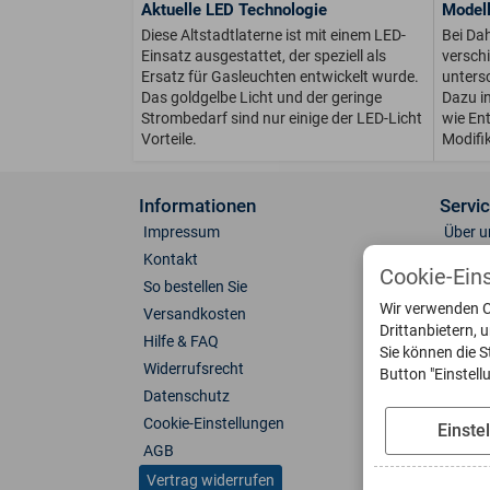
Aktuelle LED Technologie
Modell
Diese Altstadtlaterne ist mit einem LED-
Bei Dah
Einsatz ausgestattet, der speziell als
versch
Ersatz für Gasleuchten entwickelt wurde.
unters
Das goldgelbe Licht und der geringe
Dazu in
Strombedarf sind nur einige der LED-Licht
wie Ent
Vorteile.
Modifi
Informationen
Servi
Impressum
Über u
Kontakt
Anfahr
Cookie-Ein
So bestellen Sie
Fotoga
Wir verwenden C
Versandkosten
Farben
Drittanbietern, 
Hilfe & FAQ
Leucht
Sie können die S
Widerrufsrecht
Ersatzt
Button "Einstel
Datenschutz
Katalo
Cookie-Einstellungen
Downl
Einste
AGB
Dahlha
Vertrag widerrufen