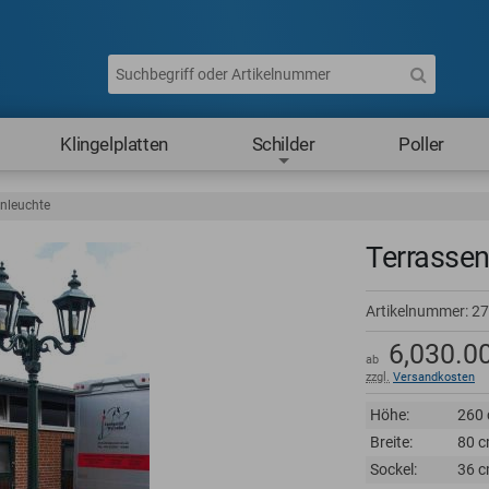
Klingelplatten
Schilder
Poller
enleuchte
Terrassen
Artikelnummer:
27
6,030.0
ab
zzgl.
Versandkosten
Höhe:
260
Breite:
80 
Sockel:
36 