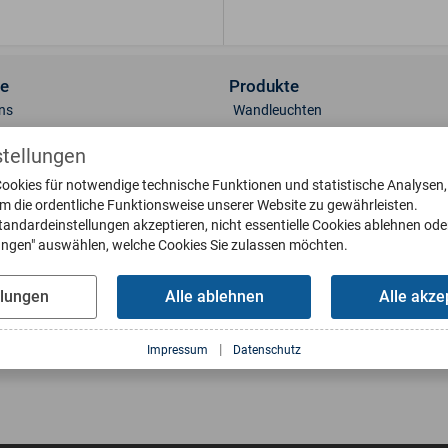
ce
Produkte
ns
Wandleuchten
t
Sockelleuchten
stellungen
lerie
Standleuchten
 & Oberflächen
Deckenleuchten
ookies für notwendige technische Funktionen und statistische Analysen
um die ordentliche Funktionsweise unserer Website zu gewährleisten.
engläser
Briefkästen
tandardeinstellungen akzeptieren, nicht essentielle Cookies ablehnen ode
eile bestellen
Klingelplatten
lungen" auswählen, welche Cookies Sie zulassen möchten.
g
Poller
oads
Wetterfahnen
llungen
Alle ablehnen
Alle akze
Sonnenuhren
us Interaktiv
Wasserbecken
|
Impressum
Datenschutz
Fußabstreifer