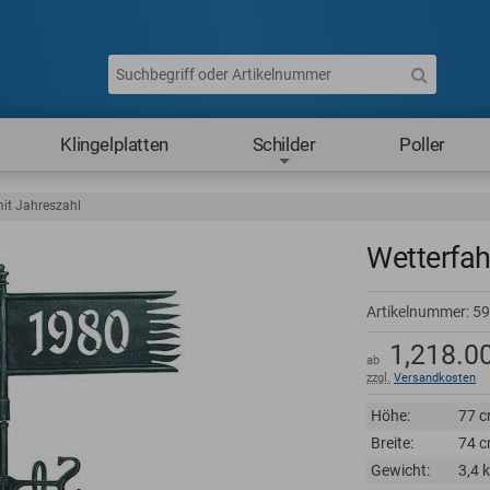
Klingelplatten
Schilder
Poller
it Jahreszahl
Wetterfah
Artikelnummer:
59
1,218.0
ab
zzgl.
Versandkosten
Höhe:
77 
Breite:
74 
Gewicht:
3,4 