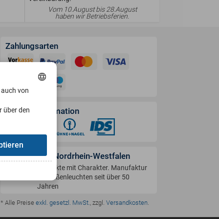
Vom 10.August bis 28.August
haben wir Betriebsferien.
Zahlungsarten
, auch von
r über den
Versandinformation
ptieren
Handwerk in Nordrhein-Westfalen
Produkte mit Charakter. Manufaktur
für Außenleuchten seit über 50
Jahren
* Alle Preise
exkl. gesetzl. MwSt.
, zzgl.
Versandkosten
.