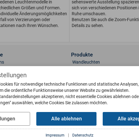
iedenen Leuchtenmodelle in
sehenswerte Ausstellung spaziere
chiedlichen Größen und For­men.
sich von verschiedenen Positionen i
dividuelle Än­de­rungs­möglichkeiten
Ruhe umschauen.
fall von Ver­zie­run­gen oder
Benutzen Sie auch die Zoom-Funkt
kationen nach Ihren Wünschen.
Details zu sehen.
ce
Produkte
ns
Wandleuchten
t
Sockelleuchten
stellungen
lerie
Standleuchten
ookies für notwendige technische Funktionen und statistische Analysen
 & Oberflächen
Deckenleuchten
um die ordentliche Funktionsweise unserer Website zu gewährleisten.
engläser
Briefkästen
tandardeinstellungen akzeptieren, nicht essentielle Cookies ablehnen ode
eile bestellen
Klingelplatten
lungen" auswählen, welche Cookies Sie zulassen möchten.
g
Poller
oads
Wetterfahnen
llungen
Alle ablehnen
Alle akze
Sonnenuhren
us Interaktiv
Wasserbecken
|
Impressum
Datenschutz