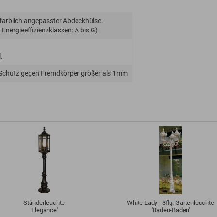
 farblich angepasster Abdeckhülse.
Energie­effizienz­klassen: A bis G)
.
 Schutz gegen Fremdkörper größer als 1mm
Ständerleuchte
White Lady - 3flg. Gartenleuchte
'Elegance'
'Baden-Baden'