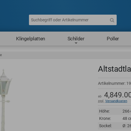
Klingelplatten
Schilder
Poller
ne
Altstadtla
Artikelnummer:
19
4,849.0
ab
zzgl.
Versandkosten
Höhe:
266
Krone:
48 
Sockel:
Ø: 2