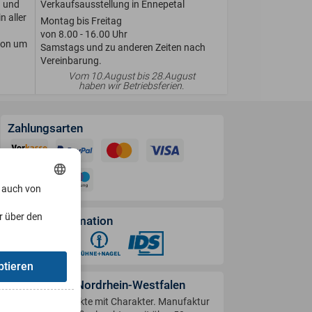
n und
Verkaufsausstellung in Ennepetal
n aller
Montag bis Freitag
von 8.00 - 16.00 Uhr
ion um
Samstags und zu anderen Zeiten nach
Vereinbarung.
Vom 10.August bis 28.August
haben wir Betriebsferien.
Zahlungsarten
, auch von
r über den
Versandinformation
ptieren
Handwerk in Nordrhein-Westfalen
Produkte mit Charakter. Manufaktur