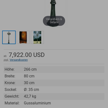
Vergrößern &
Details
7,922.00
USD
ab
zzgl.
Versandkosten
Höhe:
266 cm
Breite:
80 cm
Krone:
30 cm
Sockel:
Ø: 35 cm
Gewicht:
42,7 kg
Material:
Gussaluminium