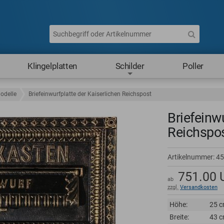
Klingelplatten
Schilder
Poller
odelle
Briefeinwurfplatte der Kaiserlichen Reichspost
Briefeinw
Reichspo
Artikelnummer:
45
751.00
ab
zzgl.
Versandkosten
Höhe:
25 
Breite:
43 