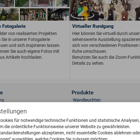
 Fotogalerie
Virtueller Rundgang
ilder von realisierten Projekten
Hier können Sie virtuell durch unser
Sie in unserer Fotogalerie
sehenswerte Ausstellung spaziere
en und sich inspirieren lassen.
sich von verschiedenen Positionen i
önnen Sie auch eigene Fotos mit
Ruhe umschauen.
us Artikeln hochladen.
Benutzen Sie auch die Zoom-Funkt
Details zu sehen.
ce
Produkte
ns
Wandleuchten
t
Sockelleuchten
stellungen
lerie
Standleuchten
ookies für notwendige technische Funktionen und statistische Analysen
 & Oberflächen
Deckenleuchten
um die ordentliche Funktionsweise unserer Website zu gewährleisten.
engläser
Briefkästen
tandardeinstellungen akzeptieren, nicht essentielle Cookies ablehnen ode
lungen" auswählen, welche Cookies Sie zulassen möchten.
eile bestellen
Klingelplatten