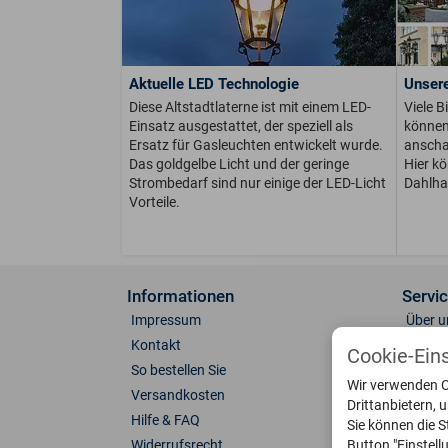
Aktuelle LED Technologie
Unsere
Diese Altstadtlaterne ist mit einem LED-
Viele B
Einsatz ausgestattet, der speziell als
können 
Ersatz für Gasleuchten entwickelt wurde.
anschau
Das goldgelbe Licht und der geringe
Hier k
Strombedarf sind nur einige der LED-Licht
Dahlha
Vorteile.
Informationen
Servi
Impressum
Über u
Kontakt
Anfahr
Cookie-Ein
So bestellen Sie
Fotoga
Wir verwenden C
Versandkosten
Farben
Drittanbietern, 
Hilfe & FAQ
Leucht
Sie können die S
Button "Einstel
Widerrufsrecht
Ersatzt