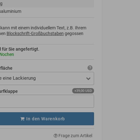
kg
saluminium
kann mit einem individuellem Text, z.B. Ihrem
nen
Blockschrift-Großbuchstaben
gegossen
d für Sie angefertigt.
 Wochen
rfläche
e eine Lackierung
urfklappe
+39,00 USD
In den Warenkorb
Frage zum Artikel