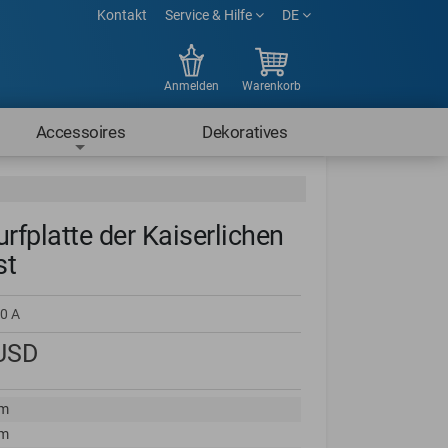
Kontakt
Service & Hilfe
DE
Anmelden
Warenkorb
Accessoires
Dekoratives
urfplatte der Kaiserlichen
st
0 A
USD
cm
cm