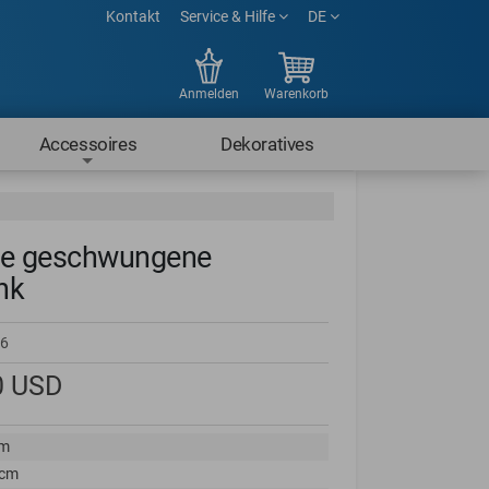
Kontakt
Service & Hilfe
DE
Anmelden
Warenkorb
Accessoires
Dekoratives
he geschwungene
nk
6
0
USD
cm
 cm