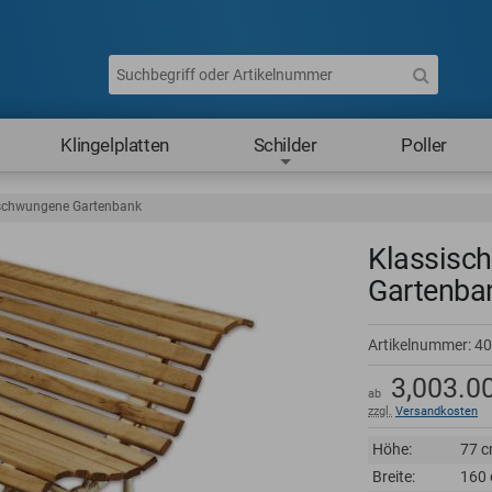
Klingelplatten
Schilder
Poller
eschwungene Gartenbank
Klassisc
Gartenba
Artikelnummer:
40
3,003.0
ab
zzgl.
Versandkosten
Höhe:
77 
Breite:
160