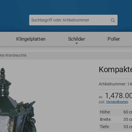
Klingelplatten
Schilder
Poller
te Wandleuchte
Kompakte
Artikelnummer:
14
1,478.0
ab
zzgl.
Versandkosten
Höhe:
60 
Breite:
35 
Tiefe:
33 