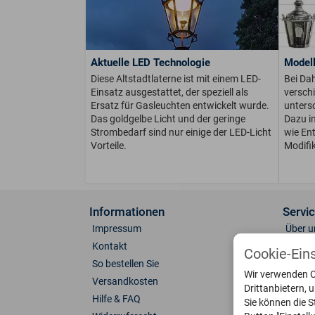
Aktuelle LED Technologie
Modell
Diese Altstadtlaterne ist mit einem LED-
Bei Dah
Einsatz ausgestattet, der speziell als
versch
Ersatz für Gasleuchten entwickelt wurde.
unters
Das goldgelbe Licht und der geringe
Dazu in
Strombedarf sind nur einige der LED-Licht
wie Ent
Vorteile.
Modifi
Informationen
Servi
Impressum
Über u
Kontakt
Anfahr
Cookie-Ein
So bestellen Sie
Fotoga
Wir verwenden C
Versandkosten
Farben
Drittanbietern, 
Hilfe & FAQ
Leucht
Sie können die S