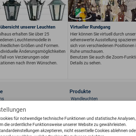
übersicht unserer Leuchten
Virtueller Rundgang
lhaus erhalten Sie über 25
Hier können Sie virtuell durch unser
iedenen Leuchtenmodelle in
sehenswerte Ausstellung spaziere
chiedlichen Größen und For­men.
sich von verschiedenen Positionen i
dividuelle Än­de­rungs­möglichkeiten
Ruhe umschauen.
fall von Ver­zie­run­gen oder
Benutzen Sie auch die Zoom-Funkt
kationen nach Ihren Wünschen.
Details zu sehen.
ce
Produkte
ns
Wandleuchten
t
Sockelleuchten
stellungen
lerie
Standleuchten
ookies für notwendige technische Funktionen und statistische Analysen
 & Oberflächen
Deckenleuchten
um die ordentliche Funktionsweise unserer Website zu gewährleisten.
engläser
Briefkästen
tandardeinstellungen akzeptieren, nicht essentielle Cookies ablehnen ode