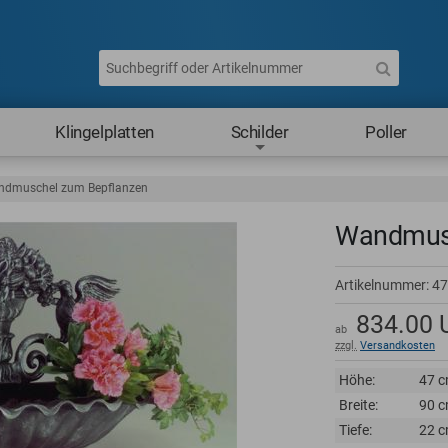
Klingelplatten
Schilder
Poller
dmuschel zum Bepflanzen
Wandmusc
Artikelnummer:
47
834.00
ab
zzgl.
Versandkosten
Höhe:
47 
Breite:
90 
Tiefe:
22 