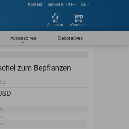
Kontakt
Service & Hilfe
DE
Anmelden
Warenkorb
Accessoires
Dekoratives
hel zum Bepflanzen
5 Z
USD
cm
cm
cm