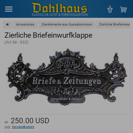
Menu
Accessoires
Zierelemente aus Gussaluminium
Zierliche Briefeinwurf
Zierliche Briefeinwurfklappe
(Art.Nr.: 932)
Vergrößern & Details
250.00
USD
ab
zzgl.
Versandkosten