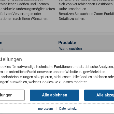
chiedlichen Größen und For­men.
sich von verschiedenen Positionen i
dividuelle Än­de­rungs­möglichkeiten
Ruhe umschauen.
fall von Ver­zie­run­gen oder
Benutzen Sie auch die Zoom-Funkt
kationen nach Ihren Wünschen.
Details zu sehen.
ce
Produkte
ns
Wandleuchten
t
Sockelleuchten
stellungen
lerie
Standleuchten
ookies für notwendige technische Funktionen und statistische Analysen
 & Oberflächen
Deckenleuchten
um die ordentliche Funktionsweise unserer Website zu gewährleisten.
engläser
Briefkästen
tandardeinstellungen akzeptieren, nicht essentielle Cookies ablehnen ode
eile bestellen
Klingelplatten
lungen" auswählen, welche Cookies Sie zulassen möchten.
g
Poller
oads
Wetterfahnen
llungen
Alle ablehnen
Alle akze
Sonnenuhren
us Interaktiv
Wasserbecken
|
Impressum
Datenschutz
Fußabstreifer