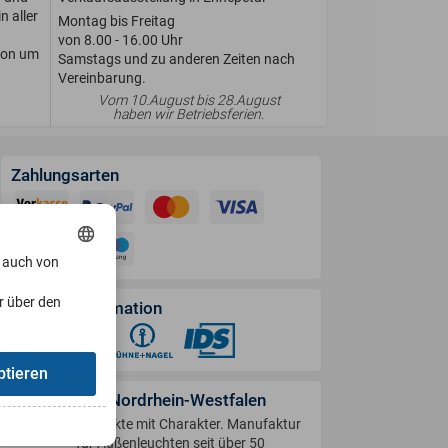
n aller
Montag bis Freitag
von 8.00 - 16.00 Uhr
ion um
Samstags und zu anderen Zeiten nach
Vereinbarung.
Vom 10.August bis 28.August
haben wir Betriebsferien.
Zahlungsarten
, auch von
r über den
Versandinformation
ptieren
Handwerk in Nordrhein-Westfalen
Produkte mit Charakter. Manufaktur
für Außenleuchten seit über 50