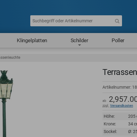
Klingelplatten
Schilder
Poller
assenleuchte
Terrassen
Artikelnummer:
18
2,957.0
ab
zzgl.
Versandkosten
Höhe:
205
Krone:
34 
Sockel:
Ø: 2