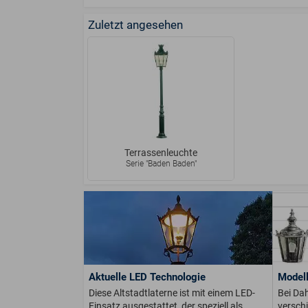
Zuletzt angesehen
Terrassenleuchte
Serie "Baden Baden"
Aktuelle LED Technologie
Modell
Diese Altstadtlaterne ist mit einem LED-
Bei Dah
Einsatz ausgestattet, der speziell als
versch