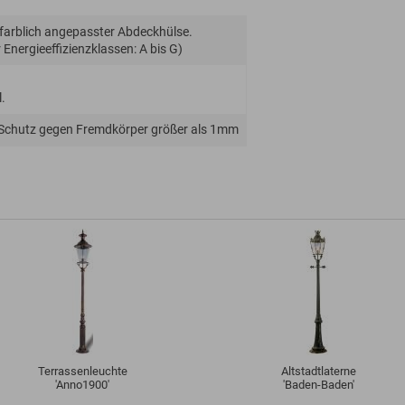
 farblich angepasster Abdeckhülse.
Energie­effizienz­klassen: A bis G)
.
 Schutz gegen Fremdkörper größer als 1mm
Terrassenleuchte
Altstadtlaterne
'Anno1900'
'Baden-Baden'