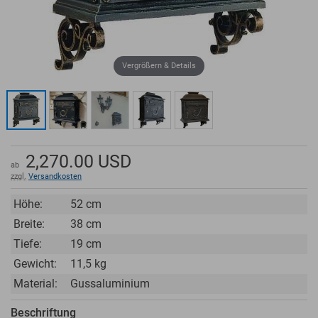
Vergrößern & Details
2,270.00
USD
ab
zzgl.
Versandkosten
Höhe:
52 cm
Breite:
38 cm
Tiefe:
19 cm
Gewicht:
11,5 kg
Material:
Gussaluminium
Beschriftung